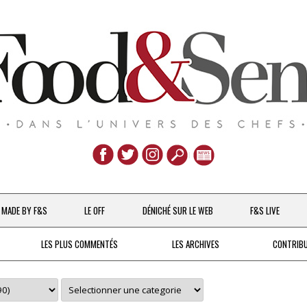
Aller
au
MADE BY F&S
LE OFF
DÉNICHÉ SUR LE WEB
F&S LIVE
contenu
CHEFS & ACTUALITÉS
LES PLUS COMMENTÉS
LES ARCHIVES
CONTRIB
UNE POULE SUR UN MUR
DE 2007 À 2015
À LA PETITE CUILLÈRE
DEPUIS 2016