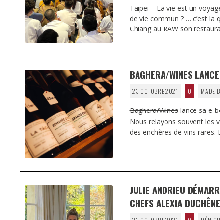
Taipei – La vie est un voyag
de vie commun ? … c’est la q
Chiang au RAW son restauran
BAGHERA/WINES LANCE
23 OCTOBRE 2021
0
MADE B
Baghera/Wines
lance sa e-b
Nous relayons souvent les 
des enchères de vins rares.
JULIE ANDRIEU DÉMARR
CHEFS ALEXIA DUCHÊNE
23 OCTOBRE 2021
0
DÉNICH