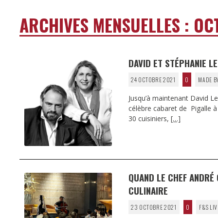
ARCHIVES MENSUELLES :
OC
DAVID ET STÉPHANIE LE
24 OCTOBRE 2021
0
MADE B
Jusqu’à maintenant David Le 
célèbre cabaret de Pigalle à 
30 cuisiniers,
[…]
QUAND LE CHEF ANDRÉ 
CULINAIRE
23 OCTOBRE 2021
0
F&S LIV