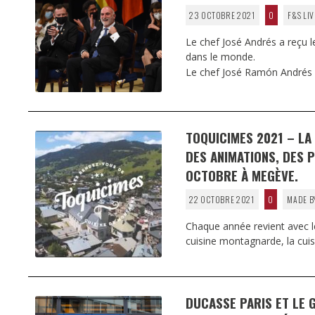
23 OCTOBRE 2021
0
F&S LIV
Le chef José Andrés a reçu l
dans le monde.
Le chef José Ramón Andrés 
TOQUICIMES 2021 – LA
DES ANIMATIONS, DES 
OCTOBRE À MEGÈVE.
22 OCTOBRE 2021
0
MADE B
Chaque année revient avec l
cuisine montagnarde, la cui
DUCASSE PARIS ET LE 