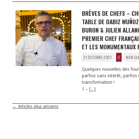
BRÈVES DE CHEFS – CH
TABLE DE DABIZ MUÑOZ
BURON & JULIEN ALLAN
PREMIER CHEF FRANÇAI
ET LES MONUMENTAUX P
21 OCTOBRE 2021
0
NON CL
Quelques nouvelles des fourn
parfois sans intérêt, parfois
transformation !
1 –
[…]
NAVIGATION
←
Articles plus anciens
DES
ARTICLES