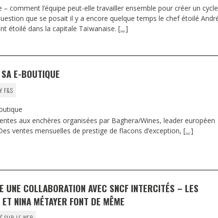
e – comment l’équipe peut-elle travailler ensemble pour créer un cycle
uestion que se posait il y a encore quelque temps le chef étoilé Andr
t étoilé dans la capitale Taïwanaise.
[…]
 SA E-BOUTIQUE
Y F&S
outique
ventes aux enchères organisées par Baghera/Wines, leader européen
 Des ventes mensuelles de prestige de flacons d’exception,
[…]
E UNE COLLABORATION AVEC SNCF INTERCITÉS – LES
 ET NINA MÉTAYER FONT DE MÊME
É SUR LE WEB