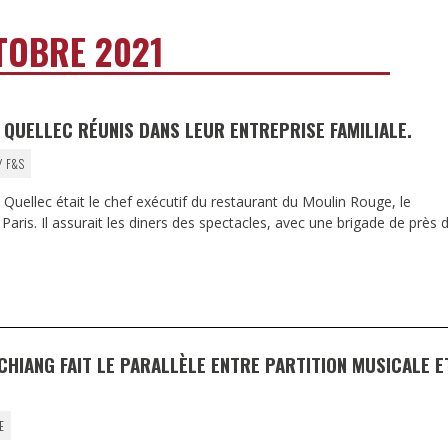
DESTIN DE FEMME
TOBRE 2021
V…DE VOYAGE
 QUELLEC RÉUNIS DANS LEUR ENTREPRISE FAMILIALE.
Y F&S
Quellec était le chef exécutif du restaurant du Moulin Rouge, le
Paris. Il assurait les diners des spectacles, avec une brigade de près 
CHIANG FAIT LE PARALLÈLE ENTRE PARTITION MUSICALE E
E