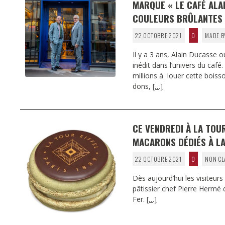
MARQUE « LE CAFÉ ALAI
COULEURS BRÛLANTES 
22 OCTOBRE 2021
0
MADE B
Il y a 3 ans, Alain Ducasse 
inédit dans l’univers du caf
millions à louer cette boiss
dons,
[…]
CE VENDREDI À LA TOU
MACARONS DÉDIÉS À LA
22 OCTOBRE 2021
0
NON CL
Dès aujourd’hui les visiteurs 
pâtissier chef Pierre Herm
Fer.
[…]