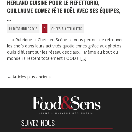
HERLAND CUISINE POUR LE REFETTORIO,
GUILLAUME GOMEZ FÊTE NOËL AVEC SES ÉQUIPES,
…
19 DÉCEMBRE 2018
0
CHEFS & ACTUALITÉS
La Rubrique » Chefs en Scène » vous permet de retrouver
les chefs dans leurs activités quotidiennes grâce aux photos
qu’ils diffusent sur les réseaux sociaux… Même au bout du
monde ils restent totalement FOOD !
[…]
NAVIGATION
←
Articles plus anciens
DES
ARTICLES
SUIVEZ-NOUS