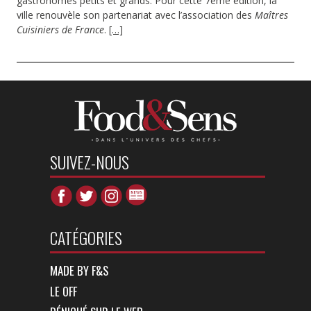
gastronomes petits et grands. Pour cette 7ème édition, la
ville renouvèle son partenariat avec l’association des
Maîtres
Cuisiniers de France
.
[…]
SUIVEZ-NOUS
CATÉGORIES
MADE BY F&S
LE OFF