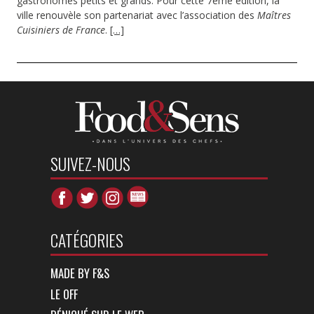
gastronomes petits et grands. Pour cette 7ème édition, la
ville renouvèle son partenariat avec l’association des
Maîtres
Cuisiniers de France
.
[…]
SUIVEZ-NOUS
CATÉGORIES
MADE BY F&S
LE OFF