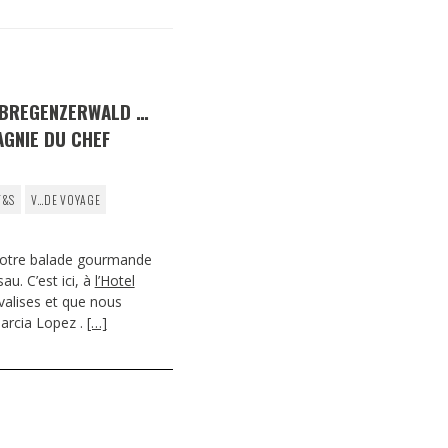
DESTIN DE FEMME
V…DE VOYAGE
 BREGENZERWALD …
AGNIE DU CHEF
F&S
V…DE VOYAGE
notre balade gourmande
u. C’est ici, à
l’Hotel
alises et que nous
Garcia Lopez .
[…]