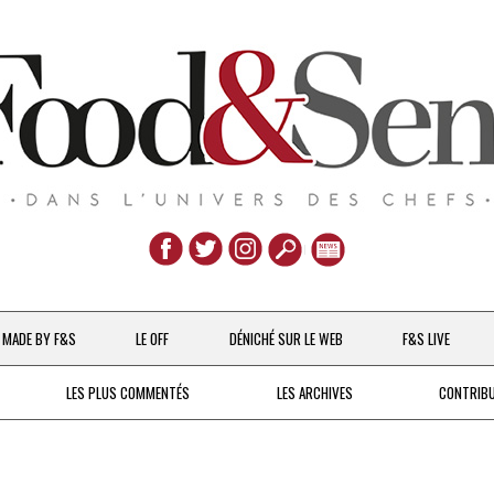
Aller
au
MADE BY F&S
LE OFF
DÉNICHÉ SUR LE WEB
F&S LIVE
contenu
CHEFS & ACTUALITÉS
LES PLUS COMMENTÉS
LES ARCHIVES
CONTRIB
UNE POULE SUR UN MUR
DE 2007 À 2015
À LA PETITE CUILLÈRE
DEPUIS 2016