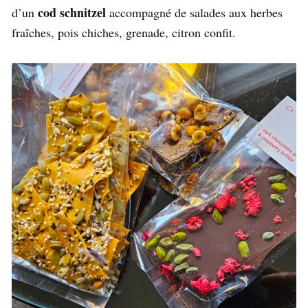
cod schnitzel
d’un
accompagné de salades aux herbes
fraîches, pois chiches, grenade, citron confit.