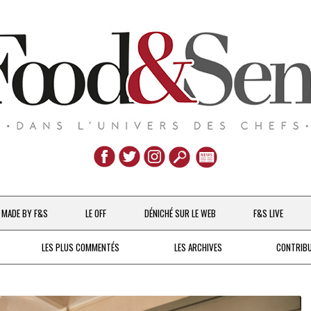
Aller
au
MADE BY F&S
LE OFF
DÉNICHÉ SUR LE WEB
F&S LIVE
contenu
CHEFS & ACTUALITÉS
LES PLUS COMMENTÉS
LES ARCHIVES
CONTRIB
UNE POULE SUR UN MUR
DE 2007 À 2015
À LA PETITE CUILLÈRE
DEPUIS 2016