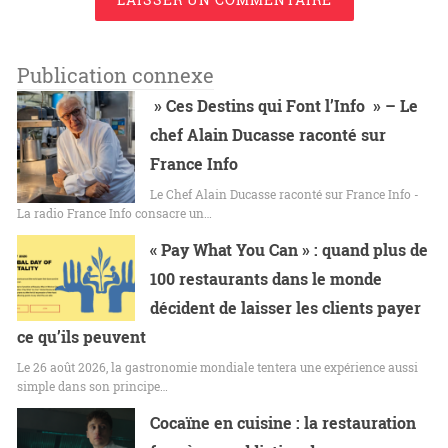
Publication connexe
» Ces Destins qui Font l’Info » – Le
chef Alain Ducasse raconté sur
France Info
Le Chef Alain Ducasse raconté sur France Info -
La radio France Info consacre un…
« Pay What You Can » : quand plus de
100 restaurants dans le monde
décident de laisser les clients payer
ce qu’ils peuvent
Le 26 août 2026, la gastronomie mondiale tentera une expérience aussi
simple dans son principe…
Cocaïne en cuisine : la restauration