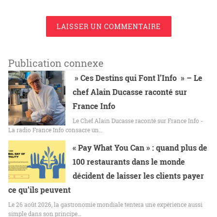
LAISSER UN COMMENTAIRE
Publication connexe
» Ces Destins qui Font l’Info » – Le
chef Alain Ducasse raconté sur
France Info
Le Chef Alain Ducasse raconté sur France Info -
La radio France Info consacre un…
« Pay What You Can » : quand plus de
100 restaurants dans le monde
décident de laisser les clients payer
ce qu’ils peuvent
Le 26 août 2026, la gastronomie mondiale tentera une expérience aussi
simple dans son principe…