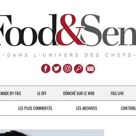
Aller
au
MADE BY F&S
LE OFF
DÉNICHÉ SUR LE WEB
F&S LIVE
contenu
CHEFS & ACTUALITÉS
LES PLUS COMMENTÉS
LES ARCHIVES
CONTRIB
UNE POULE SUR UN MUR
DE 2007 À 2015
À LA PETITE CUILLÈRE
DEPUIS 2016