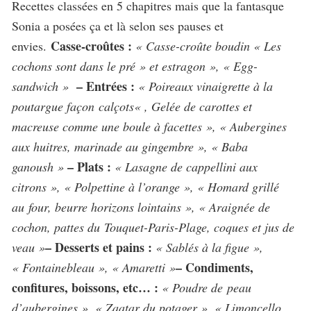
Recettes classées en 5 chapitres mais que la fantasque
Sonia a posées ça et là selon ses pauses et
Casse-croûtes :
envies.
« Casse-croûte boudin « Les
cochons sont dans le pré » et estragon », « Egg-
– Entrées :
sandwich »
« Poireaux vinaigrette à la
poutargue façon
calçots
« , Gelée de carottes et
macreuse comme une boule à facettes », « Aubergines
aux huitres, marinade au gingembre », « Baba
– Plats :
ganoush »
« Lasagne de cappellini aux
citrons », « Polpettine à l’orange », « Homard grillé
au four, beurre horizons lointains », « Araignée de
cochon, pattes du Touquet-Paris-Plage, coques et jus de
– Desserts et pains :
veau »
« Sablés à la figue »,
– Condiments,
« Fontainebleau », « Amaretti »
confitures, boissons, etc… :
« Poudre de peau
d’aubergines », « Zaatar du potager », « Limoncello