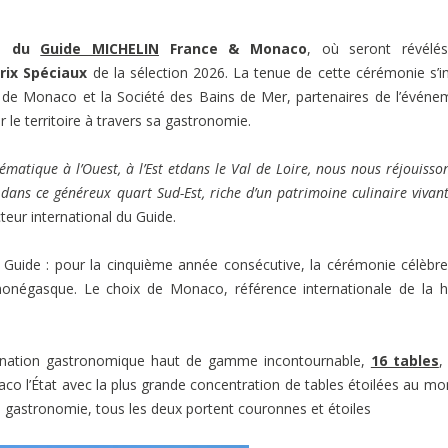
ie du
Guide MICHELIN
France & Monaco
, où seront révélés
rix Spéciaux
de la sélection 2026. La tenue de cette cérémonie s’in
de Monaco et la Société des Bains de Mer, partenaires de l’événe
le territoire à travers sa gastronomie.
ématique à l’Ouest, à l’Est etdans le Val de Loire, nous nous réjouisso
dans ce généreux quart Sud-Est, riche d’un patrimoine culinaire vivan
cteur international du Guide.
u Guide : pour la cinquième année consécutive, la cérémonie célèbr
 monégasque. Le choix de Monaco, référence internationale de la 
nation gastronomique haut de gamme incontournable,
16 tables
,
onaco l’État avec la plus grande concentration de tables étoilées au mo
de gastronomie, tous les deux portent couronnes et étoiles