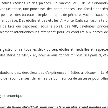
s tables étoilées et des palaces, un marché, celui de la Condamin
vec un prince, une princesse, des petits princes, une famille princièr
s peintres. des bateaux, simples barques de pêche et yachts luxueux
et du rêve. Des étoilés et des étoiles. A Monte-Carlo sur l’asphalte q
es de luxe qui déposent sous le soleil, des VIP, célébrités, prince
iblement attentionnés les attendent pour les conduire aux portes de
e gastronomie, tous les deux portent étoiles et médailles et respecte
 des Bains de Mer,
« Ici, nous devons donner du rêve, des plaisirs, et 
utons pas, déroulera des d’expériences inédites à découvrir. Le 
on, de récompenses, de larmes de bonheur ou de tristesse pour offri
e gastronomique…
ciaux du Guide MICHELIN, pour permettre au plus grand nombre de 