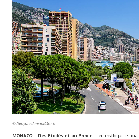
© Donyanedomam/iStock
MONACO
–
Des Etoilés et un Prince.
Lieu mythique et maje