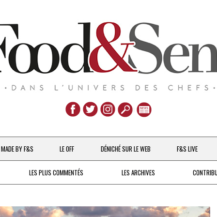
Aller
au
MADE BY F&S
LE OFF
DÉNICHÉ SUR LE WEB
F&S LIVE
contenu
CHEFS & ACTUALITÉS
LES PLUS COMMENTÉS
LES ARCHIVES
CONTRIB
UNE POULE SUR UN MUR
DE 2007 À 2015
À LA PETITE CUILLÈRE
DEPUIS 2016