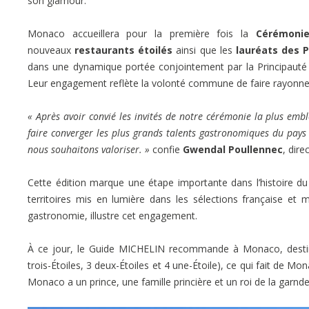
son glamour.
Monaco accueillera pour la première fois la
Cérémon
nouveaux
restaurants étoilés
ainsi que les
lauréats des P
dans une dynamique portée conjointement par la Principauté 
Leur engagement reflète la volonté commune de faire rayonner 
« Après avoir convié les invités de notre cérémonie la plus embl
faire converger les plus grands talents gastronomiques du pays 
nous souhaitons valoriser. »
confie
Gwendal Poullennec
, dire
Cette édition marque une étape importante dans l’histoire d
territoires mis en lumière dans les sélections française et
gastronomie, illustre cet engagement.
À ce jour, le Guide MICHELIN recommande à Monaco, desti
trois-Étoiles, 3 deux-Étoiles et 4 une-Étoile), ce qui fait de M
Monaco a un prince, une famille princière et un roi de la garn