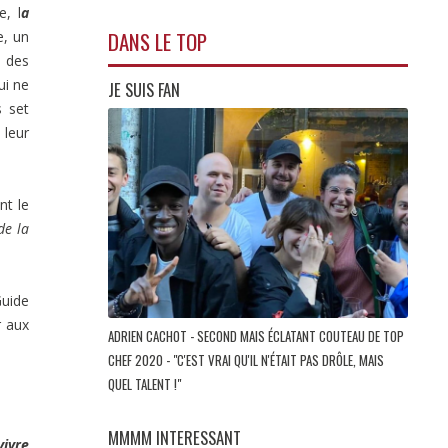
e, l
a
DANS LE TOP
e, un
, des
ui ne
JE SUIS FAN
s set
 leur
nt le
de la
Guide
r aux
ADRIEN CACHOT - SECOND MAIS ÉCLATANT COUTEAU DE TOP
CHEF 2020 - "C'EST VRAI QU'IL N'ÉTAIT PAS DRÔLE, MAIS
QUEL TALENT !"
MMMM INTERESSANT
vivre