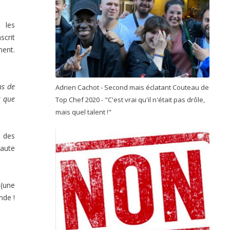
 les
scrit
ment.
ns de
Adrien Cachot - Second mais éclatant Couteau de
t que
Top Chef 2020 - "C'est vrai qu'il n'était pas drôle,
mais quel talent !"
e des
haute
 (une
nde !