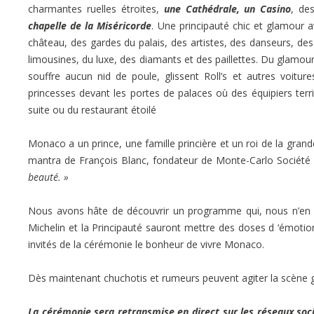
charmantes ruelles étroites,
une Cathédrale, un Casino
, de
chapelle de la Miséricorde
. Une principauté chic et glamour a
château, des gardes du palais, des artistes, des danseurs, de
limousines, du luxe, des diamants et des paillettes. Du glamour 
souffre aucun nid de poule, glissent Roll’s et autres voitur
princesses devant les portes de palaces où des équipiers terr
suite ou du restaurant étoilé
Monaco a un prince, une famille princière et un roi de la grand
mantra de François Blanc, fondateur de Monte-Carlo Société
beauté. »
Nous avons hâte de découvrir un programme qui, nous n’en do
Michelin et la Principauté sauront mettre des doses d ‘émoti
invités de la cérémonie le bonheur de vivre Monaco.
Dès maintenant chuchotis et rumeurs peuvent agiter la scèn
La cérémonie sera retransmise en direct sur les réseaux so