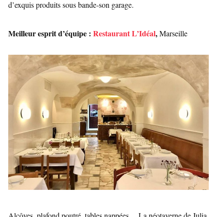
d’exquis produits sous bande-son garage.
Meilleur esprit d’équipe :
Restaurant L’Idéal
,
Marseille
Alcôves, plafond poutré, tables nappées… La néotaverne de Julia