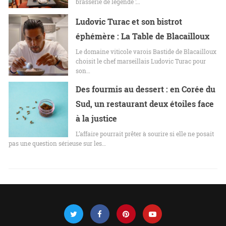
brasserie de légende :…
Ludovic Turac et son bistrot
éphémère : La Table de Blacailloux
Le domaine viticole varois Bastide de Blacailloux
choisit le chef marseillais Ludovic Turac pour
son…
Des fourmis au dessert : en Corée du
Sud, un restaurant deux étoiles face
à la justice
L’affaire pourrait prêter à sourire si elle ne posait
pas une question sérieuse sur les…