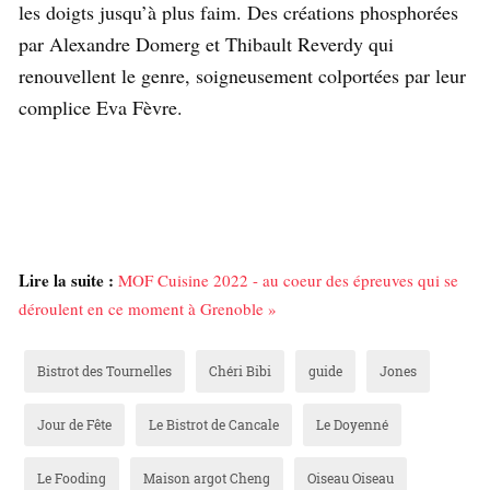
les doigts jusqu’à plus faim. Des créations phosphorées
par Alexandre Domerg et Thibault Reverdy qui
renouvellent le genre, soigneusement colportées par leur
complice Eva Fèvre.
Lire la suite :
MOF Cuisine 2022 - au coeur des épreuves qui se
déroulent en ce moment à Grenoble »
Bistrot des Tournelles
Chéri Bibi
guide
Jones
Jour de Fête
Le Bistrot de Cancale
Le Doyenné
Le Fooding
Maison argot Cheng
Oiseau Oiseau