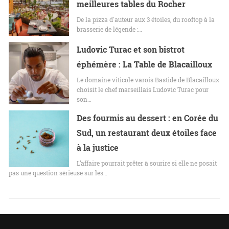
meilleures tables du Rocher
De la pizza d'auteur aux 3 étoiles, du rooftop à la
brasserie de légende :…
Ludovic Turac et son bistrot
éphémère : La Table de Blacailloux
Le domaine viticole varois Bastide de Blacailloux
choisit le chef marseillais Ludovic Turac pour
son…
Des fourmis au dessert : en Corée du
Sud, un restaurant deux étoiles face
à la justice
L’affaire pourrait prêter à sourire si elle ne posait
pas une question sérieuse sur les…