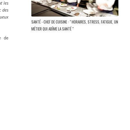
t les
c des
tueux
SANTÉ - CHEF DE CUISINE : " HORAIRES, STRESS, FATIGUE, UN
MÉTIER QUI ABÎME LA SANTÉ "
te de