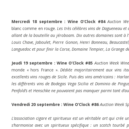
Mercredi 18 septembre :
Wine O’Clock #84
Auction W
blanc comme en rouge.
Les très célèbres vins de Dagueneau et
allant de la bouteille au jéroboam. Dix autres domaines sont à l’
Louis Chave, Jaboulet, Pierre Gonon, Henri Bonneau, Beaucastel,
Languedoc et pour finir la Corse, Domaine Tempier, La Grange des
Jeudi 19 septembre :
Wine O’Clock #85
Auction Week Wine
monde « hors France ».
Dédiée majoritairement aux vins ita
excellents vins rouges de Sicile. Puis des vins américains : Harl
les différents vins de Bodegas Vega Sicilia et Dominio de Pingus
Penfold’s et Henschke ne pouvaient pas manquer parmi tant d’au
Vendredi 20 septembre :
Wine O’Clock #86
Auction Week Sp
L’association cigare et spiritueux est un véritable art qui cré
s’harmonise avec un spiritueux spécifique : un scotch tourbé 