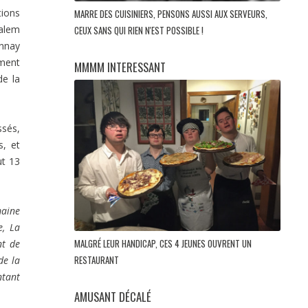
tions
MARRE DES CUISINIERS, PENSONS AUSSI AUX SERVEURS,
alem
CEUX SANS QUI RIEN N'EST POSSIBLE !
onnay
ement
MMMM INTERESSANT
de la
ssés,
s, et
ut 13
aine
e, La
MALGRÉ LEUR HANDICAP, CES 4 JEUNES OUVRENT UN
nt de
RESTAURANT
de la
ntant
AMUSANT DÉCALÉ