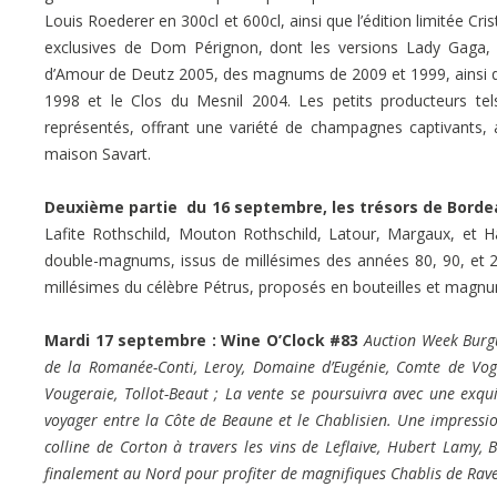
Louis Roederer en 300cl et 600cl, ainsi que l’édition limitée C
exclusives de Dom Pérignon, dont les versions Lady Gaga,
d’Amour de Deutz 2005, des magnums de 2009 et 1999, ainsi q
1998 et le Clos du Mesnil 2004. Les petits producteurs tel
représentés, offrant une variété de champagnes captivants, 
maison Savart.
Deuxième partie du 16 septembre, les
trésors de Bord
Lafite Rothschild, Mouton Rothschild, Latour, Margaux, et H
double-magnums, issus de millésimes des années 80, 90, et 20
millésimes du célèbre Pétrus, proposés en bouteilles et magn
Mardi 17 septembre :
Wine O’Clock #83
Auction Week Burg
de la Romanée-Conti, Leroy, Domaine d’Eugénie, Comte de Vog
Vougeraie, Tollot-Beaut ; La vente se poursuivra avec une exqu
voyager entre la Côte de Beaune et le Chablisien. Une impressio
colline de Corton à travers les vins de Leflaive, Hubert Lamy,
finalement au Nord pour profiter de magnifiques Chablis de Rave