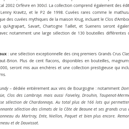
ristal 2002 Orfèvre en 300cl. La collection comprend également des édi
 Lenny Kravitz, et le P2 de 1998. Cuvées rares comme le mathus
ue des cuvées mythiques de la maison Krug, incluant le Clos d’Amb
s qu’Agrapart, Savart, Chartogne Taillet, et Suenens seront égal
avec notamment une large sélection de 130 bouteilles différentes 
eaux
: une sélection exceptionnelle des cinq premiers Grands Crus Cla
aut-Brion. Plus de cent flacons, disponibles en bouteilles, magnum
00, seront mis aux enchères et une collection prestigieuse qui incl
ums.
undy
– dédiée entièrement aux vins de Bourgogne : notamment
Dom
üe, Clos des Lambrays mais aussi Faiveley, Drouhin, Taupenot-Merm
ise sélection de Chardonnays. Au total plus de 166 lots qui permette
nnante sélection des climats de la Côte de Beaune et ses grands crus 
 Bonneau du Martray, Ente, Niellon, Paquet et bien plus encore. Remo
neau et de Dauvissat.