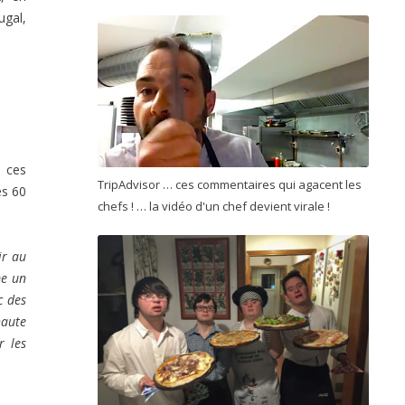
ugal,
à ces
TripAdvisor … ces commentaires qui agacent les
es 60
chefs ! … la vidéo d'un chef devient virale !
ir au
me un
c des
haute
r les