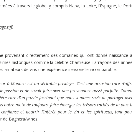
ées à travers le globe, y compris Napa, la Loire, l’Espagne, le Port
gne provenant directement des domaines qui ont donné naissance 
llésimes historiques comme la célèbre Chartreuse Tarragone des anné
rs et amateurs de vins une expérience sensorielle incomparable.
ur à Monaco est un véritable privilège. C’est une occasion rare d’offr
 de passion et de savoir-faire avec une provenance aussi parfaite. Com
 pièce rare d’un puzzle fascinant que nous sommes ravis de partager ave
notre moto de toujours, faire émerger les trésors cachés de la plus 
onfiance et nourrir l’intérêt pour le vin et les spiritueux, tant pou
r de Baghera/wines.