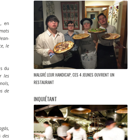
s, en
rmats
Jean-
e, le
es du
MALGRÉ LEUR HANDICAP, CES 4 JEUNES OUVRENT UN
r les
RESTAURANT
nols,
ns de
INQUIÉTANT
agás,
s des