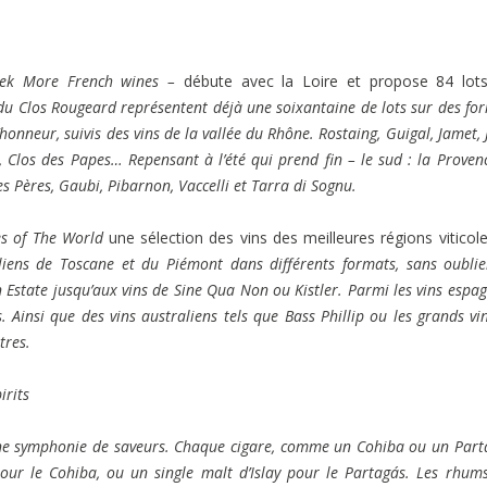
eek More French wines –
débute avec la Loire et propose 84 lot
 du Clos Rougeard représentent déjà une soixantaine de lots sur des fo
honneur, suivis des vins de la vallée du Rhône. Rostaing, Guigal, Jamet, 
 Clos des Papes… Repensant à l’été qui prend fin – le sud : la Provenc
 Pères, Gaubi, Pibarnon, Vaccelli et Tarra di Sognu.
s of The World
une sélection des vins des meilleures régions viticol
liens de Toscane et du
Piémont dans différents formats, sans oublie
an Estate jusqu’aux vins de Sine Qua Non ou Kistler. Parmi les vins espag
. Ainsi que des vins australiens tels que Bass Phillip ou les grands vi
tres.
irits
e une symphonie de saveurs. Chaque cigare, comme un Cohiba ou un Part
pour le Cohiba, ou un single malt d’Islay pour le Partagás. Les rhum