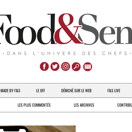
Aller
au
MADE BY F&S
LE OFF
DÉNICHÉ SUR LE WEB
F&S LIVE
contenu
CHEFS & ACTUALITÉS
LES PLUS COMMENTÉS
LES ARCHIVES
CONTRIB
UNE POULE SUR UN MUR
DE 2007 À 2015
À LA PETITE CUILLÈRE
DEPUIS 2016