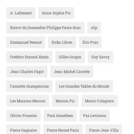
A. Lallement
Anne-Sophie Pic
Bistrot du Sommelier Philippe Faure-Brac
clip
Emmanuel Renaut
Enfin Libres
Éric Pras
Frédéric Durand-Bazin
Gilles Goujon
Guy Savoy
Jean-Charles Fagot
Jean-Michel Carrette
l'assiette champenoise
Les Grandes Tables du Monde
Les Maisons Marcon
Maison Pic
Mauro Colagreco
Olivier Poussier
Paul Amsellem
Paz Levinson
Pierre Gagnaire
Pierre Hermé Paris
Pierre-Jean Villa