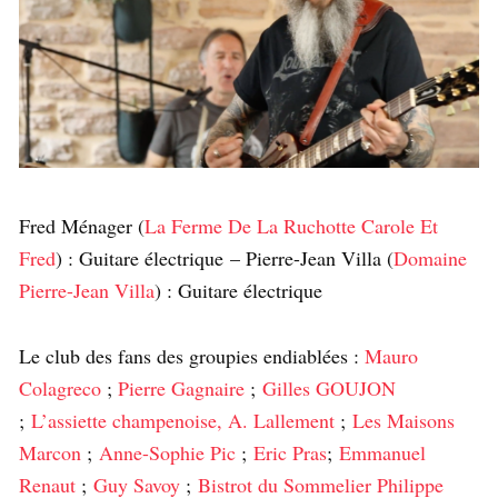
Fred Ménager (
La Ferme De La Ruchotte Carole Et
Fred
) : Guitare électrique – Pierre-Jean Villa (
Domaine
Pierre-Jean Villa
) : Guitare électrique
Le club des fans des groupies endiablées :
Mauro
Colagreco
;
Pierre Gagnaire
;
Gilles GOUJON
;
L’assiette champenoise, A. Lallement
;
Les Maisons
Marcon
;
Anne-Sophie Pic
;
Eric Pras
;
Emmanuel
Renaut
;
Guy Savoy
;
Bistrot du Sommelier Philippe