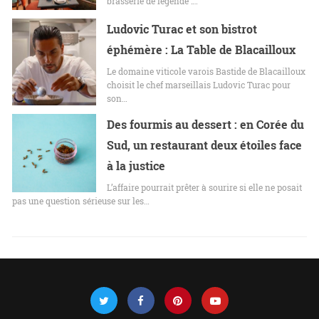
brasserie de légende :…
Ludovic Turac et son bistrot
éphémère : La Table de Blacailloux
Le domaine viticole varois Bastide de Blacailloux
choisit le chef marseillais Ludovic Turac pour
son…
Des fourmis au dessert : en Corée du
Sud, un restaurant deux étoiles face
à la justice
L’affaire pourrait prêter à sourire si elle ne posait
pas une question sérieuse sur les…