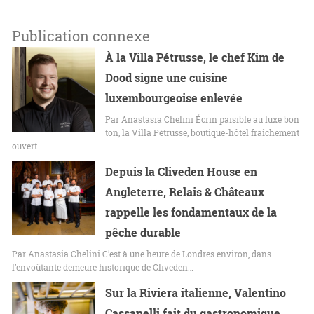
Publication connexe
À la Villa Pétrusse, le chef Kim de
Dood signe une cuisine
luxembourgeoise enlevée
Par Anastasia Chelini Écrin paisible au luxe bon
ton, la Villa Pétrusse, boutique-hôtel fraîchement
ouvert…
Depuis la Cliveden House en
Angleterre, Relais & Châteaux
rappelle les fondamentaux de la
pêche durable
Par Anastasia Chelini C’est à une heure de Londres environ, dans
l’envoûtante demeure historique de Cliveden…
Sur la Riviera italienne, Valentino
Cassanelli fait du gastronomique