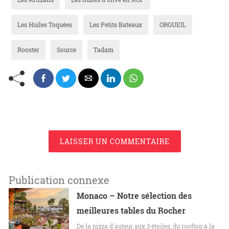
Les Huiles Toquées
Les Petits Bateaux
ORGUEIL
Rooster
Source
Tadam
LAISSER UN COMMENTAIRE
Publication connexe
Monaco – Notre sélection des
meilleures tables du Rocher
De la pizza d'auteur aux 3 étoiles, du rooftop à la