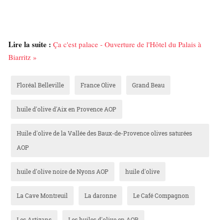
Lire la suite :
Ça c'est palace - Ouverture de l'Hôtel du Palais à
Biarritz »
Floréal Belleville
France Olive
Grand Beau
huile d'olive d'Aix en Provence AOP
Huile d'olive de la Vallée des Baux-de-Provence olives saturées
AOP
huile d'olive noire de Nyons AOP
huile d'olive
La Cave Montreuil
La daronne
Le Café Compagnon
Les Artizans
Les huiles d'olive en AOP