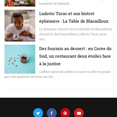
brasserie de légende :…
Ludovic Turac et son bistrot
éphémère : La Table de Blacailloux
Le domaine viticole varois Bastide de Blacailloux
choisit le chef marseillais Ludovic Turac pour
son…
Des fourmis au dessert : en Corée du
Sud, un restaurant deux étoiles face
à la justice
L’affaire pourrait prêter à sourire si elle ne posait
pas une question sérieuse sur les…