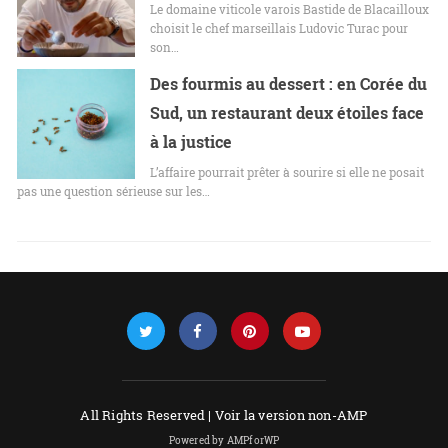
Le domaine viticole varois Bastide de Blacailloux
choisit le chef marseillais Ludovic Turac pour
son…
Des fourmis au dessert : en Corée du
Sud, un restaurant deux étoiles face
à la justice
L’affaire pourrait prêter à sourire si elle ne posait
pas une question sérieuse sur les…
All Rights Reserved |
Voir la version non-AMP
Powered by AMPforWP