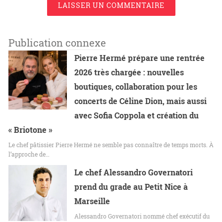
LAISSER UN COMMENTAIRE
Publication connexe
Pierre Hermé prépare une rentrée
2026 très chargée : nouvelles
boutiques, collaboration pour les
concerts de Céline Dion, mais aussi
avec Sofia Coppola et création du
« Briotone »
Le chef pâtissier Pierre Hermé ne semble pas connaître de temps morts. À
l’approche de…
Le chef Alessandro Governatori
prend du grade au Petit Nice à
Marseille
Alessandro Governatori nommé chef exécutif du