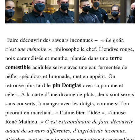
Faire découvrir des saveurs inconnues –
« Le goût,
c’est une mémoire »
, philosophe le chef. L’endive rouge,
terre
noix caramélisée et menthe, plantée dans une
comestible
acidulée servie avec une eau fermentée de
nèfle, spéculoos et limonade, met en appétit. On
pin Douglas
retrouve plus tard le
avec sa pomme et
céleri. À la carte d’une dizaine de plats, deux sont servis
sans couverts, à manger avec les doigts, comme si l’on
picorait en marchant. « J’aime bien l’idée », s’amuse
René Mathieu.
« C’est extraordinaire de faire découvrir
autant de saveurs différentes, d’ingrédients inconnus,
d’herbes, tout ce que la nature peut offrir de merveilleux