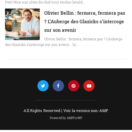
Petit Nice aux côtés du chef trois étoiles Gérald…
Olivier Bellin : fermera, fermera pas
? L’Auberge des Glazicks s’interroge
sur son avenir
Olivier Bellin : fermera, fermera pas ? L’Auberge
des Glazicks s’interroge sur son avenir... la…
All Rights Reserved |
Voir la version non-AMP
Powered by AMPforWP