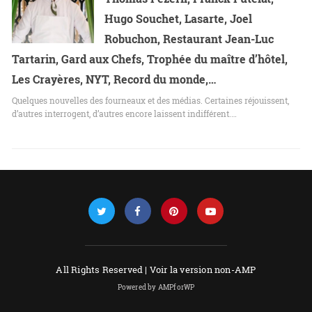
Hugo Souchet, Lasarte, Joel
Robuchon, Restaurant Jean-Luc
Tartarin, Gard aux Chefs, Trophée du maître d’hôtel,
Les Crayères, NYT, Record du monde,…
Quelques nouvelles des fourneaux et des médias. Certaines réjouissent,
d’autres interrogent, d’autres encore laissent indifférent.…
All Rights Reserved |
Voir la version non-AMP
Powered by AMPforWP