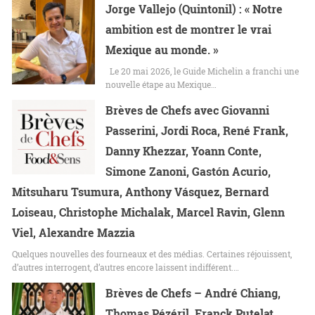
Jorge Vallejo (Quintonil) : « Notre
ambition est de montrer le vrai
Mexique au monde. »
Le 20 mai 2026, le Guide Michelin a franchi une
nouvelle étape au Mexique…
Brèves de Chefs avec Giovanni
Passerini, Jordi Roca, René Frank,
Danny Khezzar, Yoann Conte,
Simone Zanoni, Gastón Acurio,
Mitsuharu Tsumura, Anthony Vásquez, Bernard
Loiseau, Christophe Michalak, Marcel Ravin, Glenn
Viel, Alexandre Mazzia
Quelques nouvelles des fourneaux et des médias. Certaines réjouissent,
d’autres interrogent, d’autres encore laissent indifférent.…
Brèves de Chefs – André Chiang,
Thomas Pézéril, Franck Putelat,