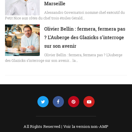
Marseille
Alessandro Governatori nommé chef exécutif du
Petit Nice aux côtés du chef trois étoiles Gérald…
Olivier Bellin : fermera, fermera pas
? L’Auberge des Glazicks s’interroge
sur son avenir
Olivier Bellin : fermera, fermera pas ? L’Auberge
des Glazicks s’interroge sur son avenir... la…
All Rights Reserved |
Voir la version non-AMP