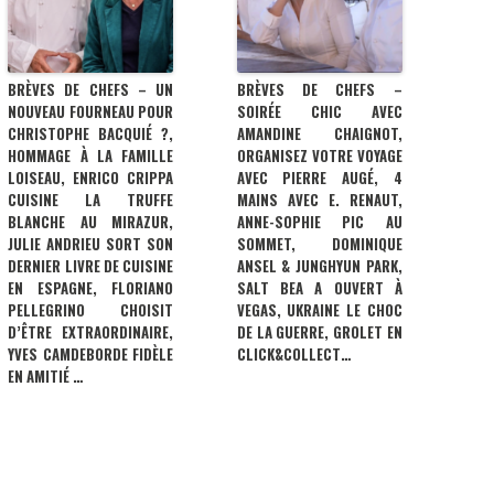
BRÈVES DE CHEFS – UN
BRÈVES DE CHEFS –
NOUVEAU FOURNEAU POUR
SOIRÉE CHIC AVEC
CHRISTOPHE BACQUIÉ ?,
AMANDINE CHAIGNOT,
HOMMAGE À LA FAMILLE
ORGANISEZ VOTRE VOYAGE
LOISEAU, ENRICO CRIPPA
AVEC PIERRE AUGÉ, 4
CUISINE LA TRUFFE
MAINS AVEC E. RENAUT,
BLANCHE AU MIRAZUR,
ANNE-SOPHIE PIC AU
JULIE ANDRIEU SORT SON
SOMMET, DOMINIQUE
DERNIER LIVRE DE CUISINE
ANSEL & JUNGHYUN PARK,
EN ESPAGNE, FLORIANO
SALT BEA A OUVERT À
PELLEGRINO CHOISIT
VEGAS, UKRAINE LE CHOC
D’ÊTRE EXTRAORDINAIRE,
DE LA GUERRE, GROLET EN
YVES CAMDEBORDE FIDÈLE
CLICK&COLLECT…
EN AMITIÉ …