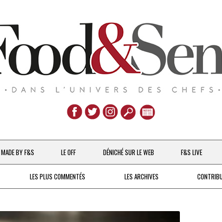
Aller
au
MADE BY F&S
LE OFF
DÉNICHÉ SUR LE WEB
F&S LIVE
contenu
CHEFS & ACTUALITÉS
LES PLUS COMMENTÉS
LES ARCHIVES
CONTRIB
UNE POULE SUR UN MUR
DE 2007 À 2015
À LA PETITE CUILLÈRE
DEPUIS 2016