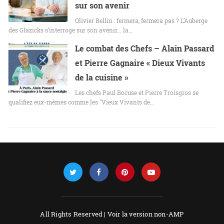
sur son avenir
Olivier Bellin : fermera, fermera pas ? L’Auberge
des Glazicks s’interroge sur son avenir... la…
Le combat des Chefs – Alain Passard
et Pierre Gagnaire « Dieux Vivants
de la cuisine »
Les chefs Paul Bocuse et Pierre Troisgros se
qualifiez eux-mêmes comme les "Vieux Vivants de…
All Rights Reserved |
Voir la version non-AMP