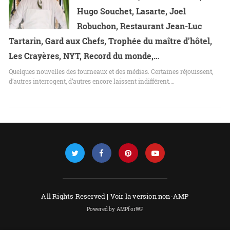
Hugo Souchet, Lasarte, Joel
Robuchon, Restaurant Jean-Luc
Tartarin, Gard aux Chefs, Trophée du maître d’hôtel,
Les Crayères, NYT, Record du monde,…
Quelques nouvelles des fourneaux et des médias. Certaines réjouissent,
d’autres interrogent, d’autres encore laissent indifférent.…
All Rights Reserved |
Voir la version non-AMP
Powered by AMPforWP