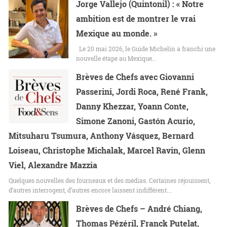
Jorge Vallejo (Quintonil) : « Notre
ambition est de montrer le vrai
Mexique au monde. »
Le 20 mai 2026, le Guide Michelin a franchi une
nouvelle étape au Mexique…
Brèves de Chefs avec Giovanni
Passerini, Jordi Roca, René Frank,
Danny Khezzar, Yoann Conte,
Simone Zanoni, Gastón Acurio,
Mitsuharu Tsumura, Anthony Vásquez, Bernard
Loiseau, Christophe Michalak, Marcel Ravin, Glenn
Viel, Alexandre Mazzia
Quelques nouvelles des fourneaux et des médias. Certaines réjouissent,
d’autres interrogent, d’autres encore laissent indifférent.…
Brèves de Chefs – André Chiang,
Thomas Pézéril, Franck Putelat,