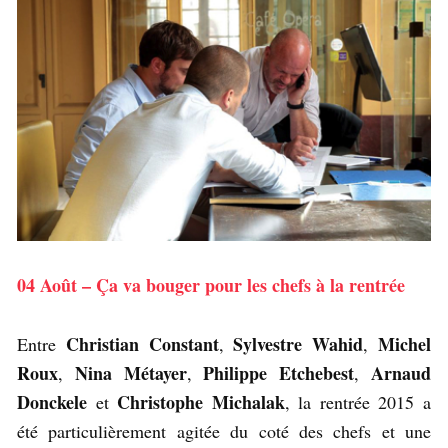
04 Août – Ça va bouger pour les chefs à la rentrée
Christian Constant
Sylvestre Wahid
Michel
Entre
,
,
Roux
Nina Métayer
Philippe Etchebest
Arnaud
,
,
,
Donckele
Christophe Michalak
et
, la rentrée 2015 a
été particulièrement agitée du coté des chefs et une