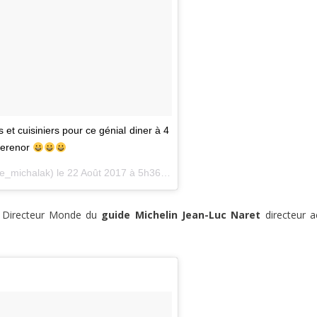
 et cuisiniers pour ce génial diner à 4
gerenor
he_michalak) le
22 Août 2017 à 5h36 PDT
n Directeur Monde du
guide Michelin
Jean-Luc Naret
directeur a