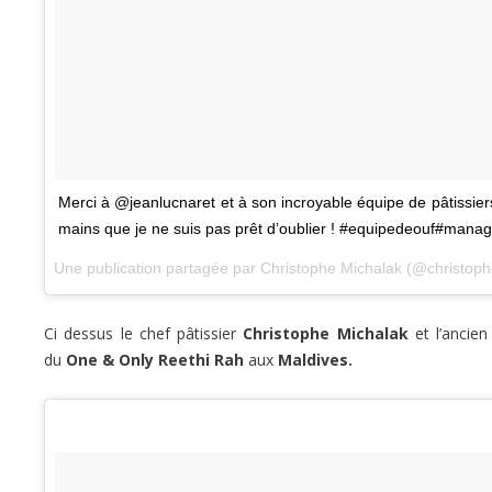
Merci à @jeanlucnaret et à son incroyable équipe de pâtissiers
mains que je ne suis pas prêt d’oublier ! #equipedeouf#mana
Une publication partagée par Christophe Michalak (@christop
Ci dessus le chef pâtissier
Christophe Michalak
et l’ancie
du
One & Only Reethi Rah
aux
Maldives.