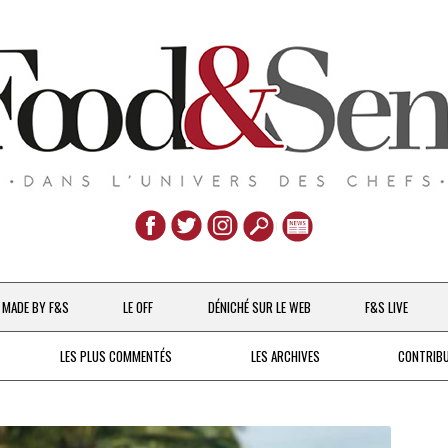
Aller
au
MADE BY F&S
LE OFF
DÉNICHÉ SUR LE WEB
F&S LIVE
contenu
CHEFS & ACTUALITÉS
LES PLUS COMMENTÉS
LES ARCHIVES
CONTRIB
UNE POULE SUR UN MUR
DE 2007 À 2015
À LA PETITE CUILLÈRE
DEPUIS 2016