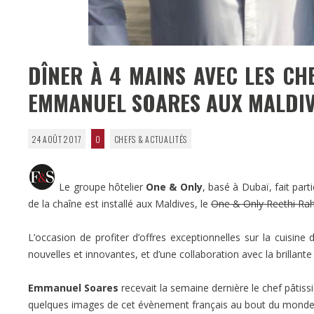
DÎNER À 4 MAINS AVEC LES CH
EMMANUEL SOARES AUX MALDIVE
24 AOÛT 2017
0
CHEFS & ACTUALITÉS
Le groupe hôtelier
One & Only
, basé à Dubaï, fait part
de la chaîne est installé aux Maldives, le
One & Only Reethi Ra
L’occasion de profiter d’offres exceptionnelles sur la cuisine 
nouvelles et innovantes, et d’une collaboration avec la brillant
Emmanuel Soares
recevait la semaine dernière le chef pâtiss
quelques images de cet évènement français au bout du monde