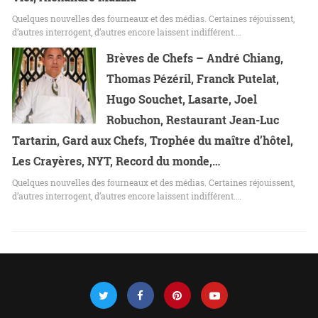
Quelques nouvelles des fourneaux et des médias. Certaines réjouissent,
d’autres interrogent, d’autres encore laissent indifférent.…
Brèves de Chefs – André Chiang,
Thomas Pézéril, Franck Putelat,
Hugo Souchet, Lasarte, Joel
Robuchon, Restaurant Jean-Luc
Tartarin, Gard aux Chefs, Trophée du maître d’hôtel,
Les Crayères, NYT, Record du monde,…
Quelques nouvelles des fourneaux et des médias. Certaines réjouissent,
d’autres interrogent, d’autres encore laissent indifférent.…