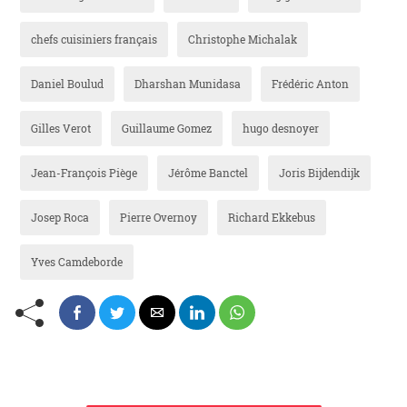
chefs cuisiniers français
Christophe Michalak
Daniel Boulud
Dharshan Munidasa
Frédéric Anton
Gilles Verot
Guillaume Gomez
hugo desnoyer
Jean-François Piège
Jérôme Banctel
Joris Bijdendijk
Josep Roca
Pierre Overnoy
Richard Ekkebus
Yves Camdeborde