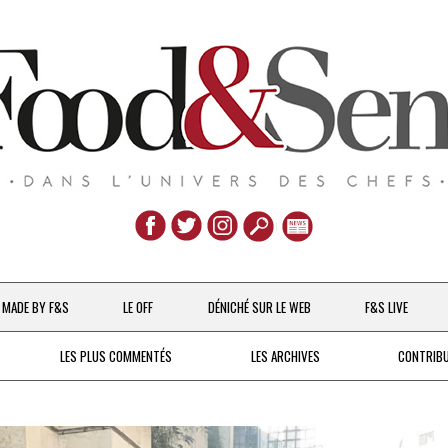
Aller
au
MADE BY F&S
LE OFF
DÉNICHÉ SUR LE WEB
F&S LIVE
contenu
CHEFS & ACTUALITÉS
LES PLUS COMMENTÉS
LES ARCHIVES
CONTRIB
UNE POULE SUR UN MUR
DE 2007 À 2015
À LA PETITE CUILLÈRE
DEPUIS 2016