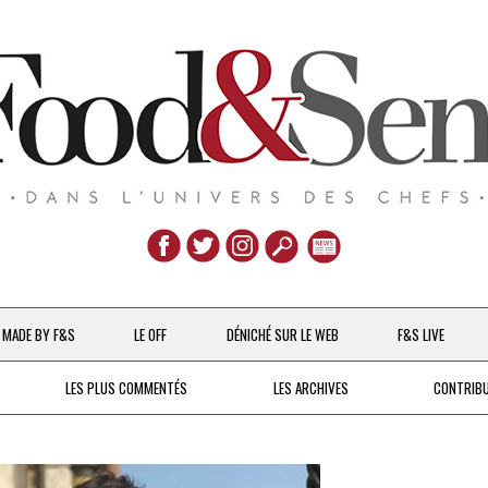
Aller
au
MADE BY F&S
LE OFF
DÉNICHÉ SUR LE WEB
F&S LIVE
contenu
CHEFS & ACTUALITÉS
LES PLUS COMMENTÉS
LES ARCHIVES
CONTRIB
UNE POULE SUR UN MUR
DE 2007 À 2015
À LA PETITE CUILLÈRE
DEPUIS 2016