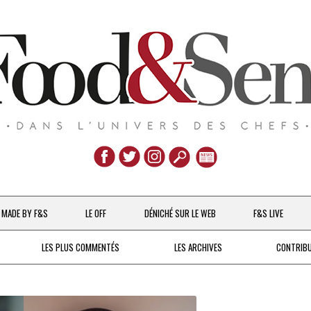
Aller
au
MADE BY F&S
LE OFF
DÉNICHÉ SUR LE WEB
F&S LIVE
contenu
CHEFS & ACTUALITÉS
LES PLUS COMMENTÉS
LES ARCHIVES
CONTRIB
UNE POULE SUR UN MUR
DE 2007 À 2015
À LA PETITE CUILLÈRE
DEPUIS 2016