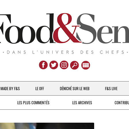
Aller
au
MADE BY F&S
LE OFF
DÉNICHÉ SUR LE WEB
F&S LIVE
contenu
CHEFS & ACTUALITÉS
LES PLUS COMMENTÉS
LES ARCHIVES
CONTRIB
UNE POULE SUR UN MUR
DE 2007 À 2015
À LA PETITE CUILLÈRE
DEPUIS 2016