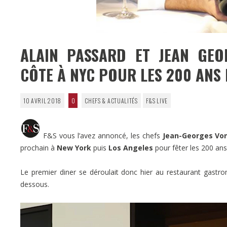
ALAIN PASSARD ET JEAN GEO
CÔTE À NYC POUR LES 200 ANS
10 AVRIL 2018
0
CHEFS & ACTUALITÉS
F&S LIVE
F&S vous l’avez annoncé, les chefs
Jean-Georges Vo
prochain à
New York
puis
Los Angeles
pour fêter les 200 an
Le premier diner se déroulait donc hier au restaurant gast
dessous.