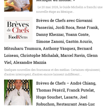
Le 20 mai 2026, le Guide Michelin a franchi une
nouvelle étape au Mexique…
Brèves de Chefs avec Giovanni
Passerini, Jordi Roca, René Frank,
Danny Khezzar, Yoann Conte,
Simone Zanoni, Gastón Acurio,
Mitsuharu Tsumura, Anthony Vásquez, Bernard
Loiseau, Christophe Michalak, Marcel Ravin, Glenn
Viel, Alexandre Mazzia
Quelques nouvelles des fourneaux et des médias. Certaines réjouissent,
d’autres interrogent, d’autres encore laissent indifférent.…
Brèves de Chefs – André Chiang,
Thomas Pézéril, Franck Putelat,
Hugo Souchet, Lasarte, Joel
Robuchon, Restaurant Jean-Luc