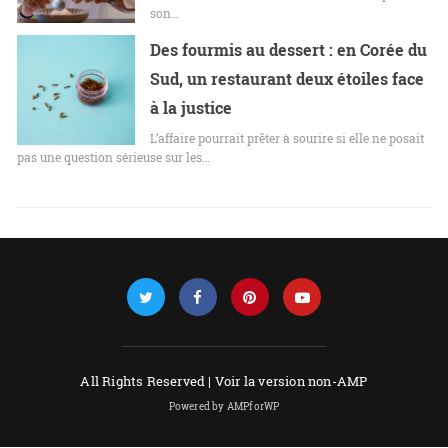
son…
Des fourmis au dessert : en Corée du
Sud, un restaurant deux étoiles face
à la justice
L’affaire pourrait prêter à sourire si elle ne posait
pas une question sérieuse sur les…
All Rights Reserved |
Voir la version non-AMP
Powered by AMPforWP