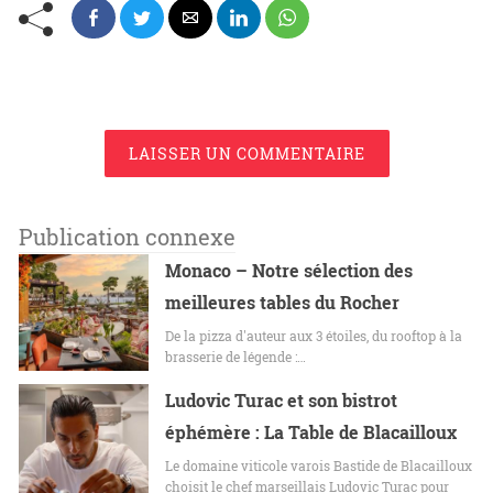
LAISSER UN COMMENTAIRE
Publication connexe
Monaco – Notre sélection des
meilleures tables du Rocher
De la pizza d'auteur aux 3 étoiles, du rooftop à la
brasserie de légende :…
Ludovic Turac et son bistrot
éphémère : La Table de Blacailloux
Le domaine viticole varois Bastide de Blacailloux
choisit le chef marseillais Ludovic Turac pour