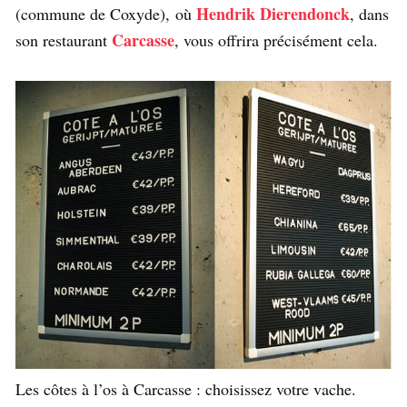
Hendrik Dierendonck
(commune de Coxyde), où
, dans
Carcasse
son restaurant
, vous offrira précisément cela.
Les côtes à l’os à Carcasse : choisissez votre vache.