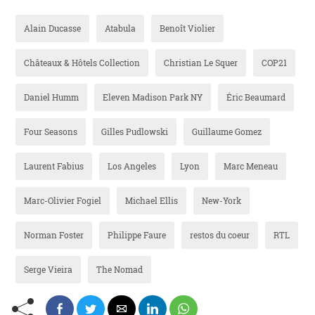
Alain Ducasse
Atabula
Benoît Violier
Châteaux & Hôtels Collection
Christian Le Squer
COP21
Daniel Humm
Eleven Madison Park NY
Éric Beaumard
Four Seasons
Gilles Pudlowski
Guillaume Gomez
Laurent Fabius
Los Angeles
Lyon
Marc Meneau
Marc-Olivier Fogiel
Michael Ellis
New-York
Norman Foster
Philippe Faure
restos du coeur
RTL
Serge Vieira
The Nomad