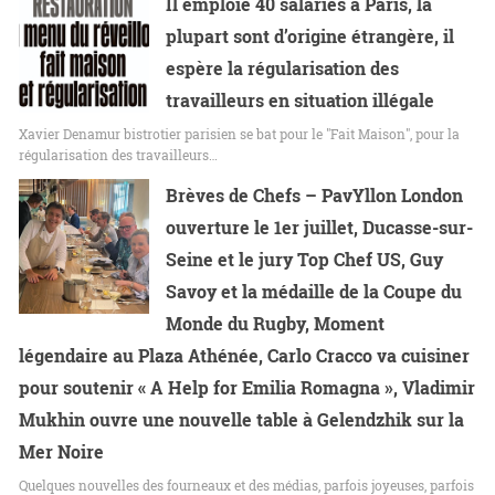
Il emploie 40 salariés à Paris, la
plupart sont d’origine étrangère, il
espère la régularisation des
travailleurs en situation illégale
Xavier Denamur bistrotier parisien se bat pour le "Fait Maison", pour la
régularisation des travailleurs…
Brèves de Chefs – PavYllon London
ouverture le 1er juillet, Ducasse-sur-
Seine et le jury Top Chef US, Guy
Savoy et la médaille de la Coupe du
Monde du Rugby, Moment
légendaire au Plaza Athénée, Carlo Cracco va cuisiner
pour soutenir « A Help for Emilia Romagna », Vladimir
Mukhin ouvre une nouvelle table à Gelendzhik sur la
Mer Noire
Quelques nouvelles des fourneaux et des médias, parfois joyeuses, parfois