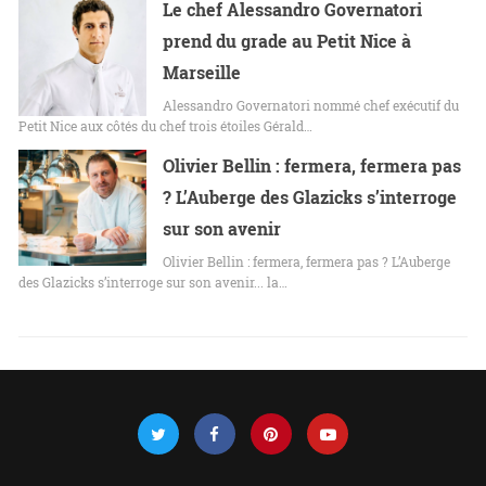
Le chef Alessandro Governatori
prend du grade au Petit Nice à
Marseille
Alessandro Governatori nommé chef exécutif du
Petit Nice aux côtés du chef trois étoiles Gérald…
Olivier Bellin : fermera, fermera pas
? L’Auberge des Glazicks s’interroge
sur son avenir
Olivier Bellin : fermera, fermera pas ? L’Auberge
des Glazicks s’interroge sur son avenir... la…