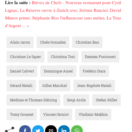
Lire la suite :
Brèves de Chefs - Nouveau restaurant pour Cyril
Lignac, La Réserve ouvre à Zurich avec Jérôme Banctel, David
Munoz primé, Stéphanie Riss l'influenceur sans métier, La Tour
d'Argent ... »
Alain caron
Chele Gonzalez
Christian Bau
Christian Le Squer
Christina Tosi
Damien Piscioneri
Daniel Calvert
Dominique Ansel
Frédéric Duca
Gérard Natali
Gilles Marchal
Jean-Baptiste Natali
Mathias et Thomas Sühring
Sergi Arola
Stefan Stiller
Tomy Gousset
Vincent ferniot
Vladimir Mukhin