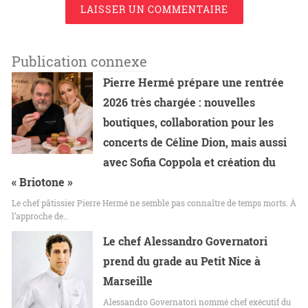
LAISSER UN COMMENTAIRE
Publication connexe
Pierre Hermé prépare une rentrée
2026 très chargée : nouvelles
boutiques, collaboration pour les
concerts de Céline Dion, mais aussi
avec Sofia Coppola et création du
« Briotone »
Le chef pâtissier Pierre Hermé ne semble pas connaître de temps morts. À
l’approche de…
Le chef Alessandro Governatori
prend du grade au Petit Nice à
Marseille
Alessandro Governatori nommé chef exécutif du