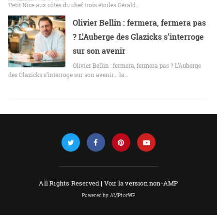
Petit Nice aux côtés du chef trois étoiles Gérald…
Olivier Bellin : fermera, fermera pas
? L’Auberge des Glazicks s’interroge
sur son avenir
Olivier Bellin : fermera, fermera pas ? L’Auberge
des Glazicks s’interroge sur son avenir... la…
All Rights Reserved |
Voir la version non-AMP
Powered by AMPforWP