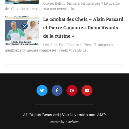
Olivier Bellin : fermera, fermera pas ? L’Auberge
des Glazicks s’interroge sur son avenir... la…
Le combat des Chefs – Alain Passard
et Pierre Gagnaire « Dieux Vivants
de la cuisine »
Les chefs Paul Bocuse et Pierre Troisgros se
qualifiez eux-mêmes comme les "Vieux Vivants de…
All Rights Reserved |
Voir la version non-AMP
Powered by AMPforWP