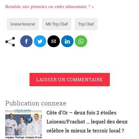
Remède aux pénuries ou enfer alimentaire ? »
louise bourrat
M6 Top Chef
Top Chef
LAISSER UN COMMENTAIRE
Publication connexe
Côte d’Or – deux fois 2 étoiles
Loiseau/Frachot … lequel des deux
célèbre le mieux le terroir local ?