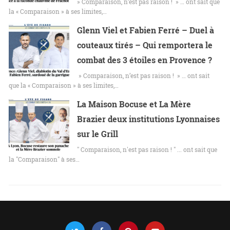
» Comparaison, n’est pas raison ! » … ont sait que
la « Comparaison » à ses limites,…
Glenn Viel et Fabien Ferré – Duel à
couteaux tirés – Qui remportera le
combat des 3 étoiles en Provence ?
» Comparaison, n’est pas raison ! » … ont sait
que la « Comparaison » à ses limites,…
La Maison Bocuse et La Mère
Brazier deux institutions Lyonnaises
sur le Grill
" Comparaison, n'est pas raison ! " ... ont sait que
la "Comparaison" à ses…