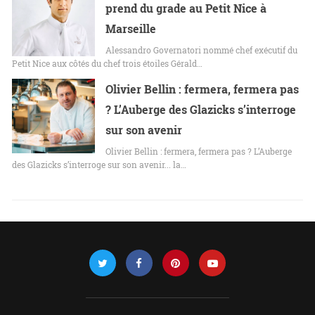
prend du grade au Petit Nice à
Marseille
Alessandro Governatori nommé chef exécutif du
Petit Nice aux côtés du chef trois étoiles Gérald…
Olivier Bellin : fermera, fermera pas
? L’Auberge des Glazicks s’interroge
sur son avenir
Olivier Bellin : fermera, fermera pas ? L’Auberge
des Glazicks s’interroge sur son avenir... la…