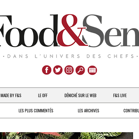
Aller
au
MADE BY F&S
LE OFF
DÉNICHÉ SUR LE WEB
F&S LIVE
contenu
CHEFS & ACTUALITÉS
LES PLUS COMMENTÉS
LES ARCHIVES
CONTRIB
UNE POULE SUR UN MUR
DE 2007 À 2015
À LA PETITE CUILLÈRE
DEPUIS 2016