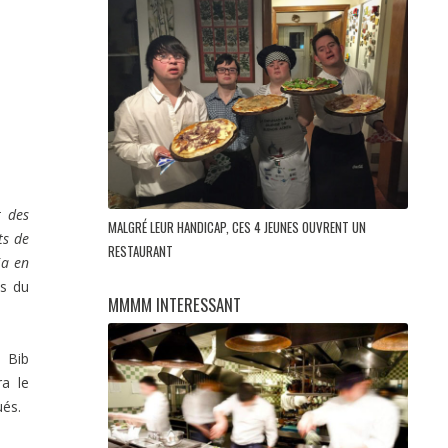
t des
MALGRÉ LEUR HANDICAP, CES 4 JEUNES OUVRENT UN
ts de
RESTAURANT
ia en
es du
MMMM INTERESSANT
8 Bib
ra le
ués.