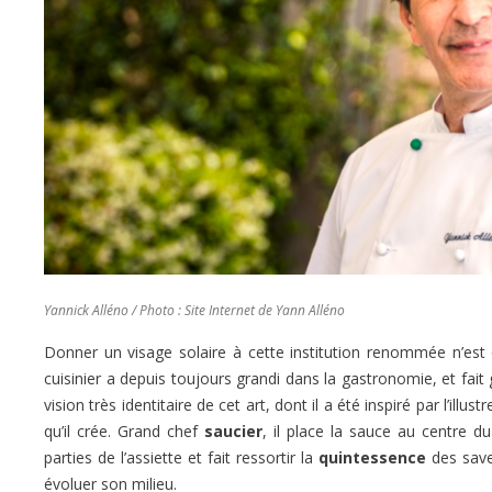
Yannick Alléno / Photo : Site Internet de Yann Alléno
Donner un visage solaire à cette institution renommée n’e
cuisinier a depuis toujours grandi dans la gastronomie, et fait g
vision très identitaire de cet art, dont il a été inspiré par l’illu
qu’il crée. Grand chef
saucier
, il place la sauce au centre d
parties de l’assiette et fait ressortir la
quintessence
des saveu
évoluer son milieu.