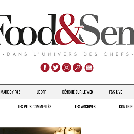
Aller
au
MADE BY F&S
LE OFF
DÉNICHÉ SUR LE WEB
F&S LIVE
contenu
CHEFS & ACTUALITÉS
LES PLUS COMMENTÉS
LES ARCHIVES
CONTRIB
UNE POULE SUR UN MUR
DE 2007 À 2015
À LA PETITE CUILLÈRE
DEPUIS 2016