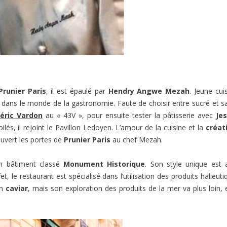
runier Paris
, il est épaulé par
Hendry Angwe Mezah
. Jeune cuis
dans le monde de la gastronomie. Faute de choisir entre sucré et sal
éric Vardon
au « 43V », pour ensuite tester la pâtisserie avec
Jes
lés, il rejoint le Pavillon Ledoyen. L’amour de la cuisine et la
créat
ouvert les portes de
Prunier Paris
au chef Mezah.
un bâtiment classé
Monument Historique
. Son style unique est 
fet, le restaurant est spécialisé dans l’utilisation des produits halieuti
on
caviar
, mais son exploration des produits de la mer va plus loin, 