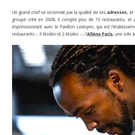
Un grand chef se reconnait par la qualité de ses
adresses
, et
groupe créé en 2008, il compte plus de 15 restaurants, et a
impressionnant avec le Pavillon Ledoyen, qui est l’établisse
restaurants – 3 étoiles et 2 étoiles – ; l’
Alléno Paris
, une ode à