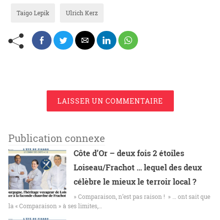
Taigo Lepik
Ulrich Kerz
LAISSER UN COMMENTAIRE
Publication connexe
Côte d’Or – deux fois 2 étoiles
Loiseau/Frachot … lequel des deux
célèbre le mieux le terroir local ?
» Comparaison, n’est pas raison ! » … ont sait que
la « Comparaison » à ses limites,…