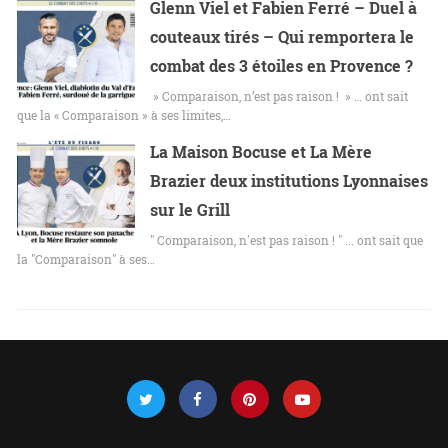
Glenn Viel et Fabien Ferré – Duel à
couteaux tirés – Qui remportera le
combat des 3 étoiles en Provence ?
» Comparaison, n’est pas raison ! » … ont sait
que la « Comparaison » à ses limites,…
La Maison Bocuse et La Mère
Brazier deux institutions Lyonnaises
sur le Grill
" Comparaison, n'est pas raison ! " ... ont sait que
la "Comparaison" à ses…