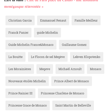
monégasque réinventée »
Christian Garcia
Emmanuel Renaut
Famille Meilleur
Franck Panier
guide Michelin
Guide Michelin France&Monaco
Guillaume Gomez
La Bouitte
Le Flocon de sel Megève
Lekven Klopotenko
Les Morainières
Megeve
Michaël Arnoult
Monaco
Nouveaux étoilés Michelin
Prince Albert de Monaco
Prince Rainier III
Princesse Charlène de Monaco
Princesse Grace de Monaco
Saint Martin de Belleville