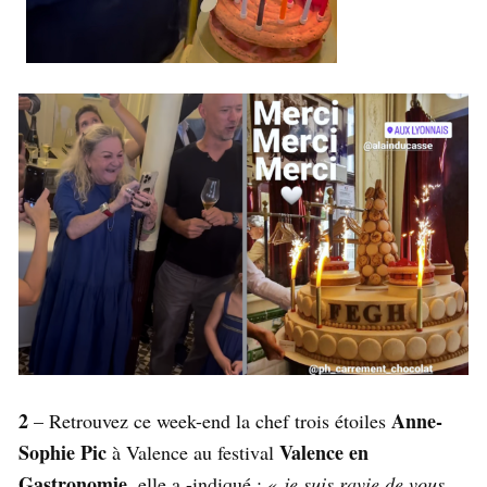
2
Anne-
– Retrouvez ce week-end la chef trois étoiles
Sophie Pic
Valence en
à Valence au festival
Gastronomie
, elle a -indiqué : «
je suis ravie de vous