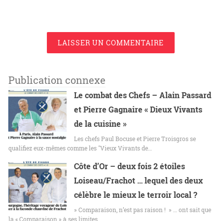
LAISSER UN COMMENTAIRE
Publication connexe
Le combat des Chefs – Alain Passard
et Pierre Gagnaire « Dieux Vivants
de la cuisine »
Les chefs Paul Bocuse et Pierre Troisgros se
qualifiez eux-mêmes comme les "Vieux Vivants de…
Côte d’Or – deux fois 2 étoiles
Loiseau/Frachot … lequel des deux
célèbre le mieux le terroir local ?
» Comparaison, n’est pas raison ! » … ont sait que
la « Comparaison » à ses limites,…