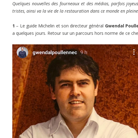
Quelques nouvelles des fourneaux et des médias, parfois joyeuses
tristes, ainsi va la vie de la restauration dans ce monde en plein
1
– Le guide Michelin et son directeur général
Gwendal Poull
a quelques jours. Retour sur un parcours hors norme de ce che