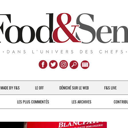
Aller
au
MADE BY F&S
LE OFF
DÉNICHÉ SUR LE WEB
F&S LIVE
contenu
CHEFS & ACTUALITÉS
LES PLUS COMMENTÉS
LES ARCHIVES
CONTRIB
UNE POULE SUR UN MUR
DE 2007 À 2015
À LA PETITE CUILLÈRE
DEPUIS 2016