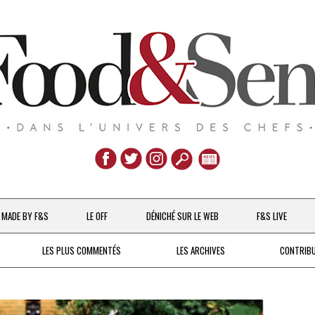
Aller
au
MADE BY F&S
LE OFF
DÉNICHÉ SUR LE WEB
F&S LIVE
contenu
CHEFS & ACTUALITÉS
LES PLUS COMMENTÉS
LES ARCHIVES
CONTRIB
UNE POULE SUR UN MUR
DE 2007 À 2015
À LA PETITE CUILLÈRE
DEPUIS 2016