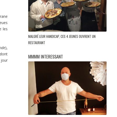
grane
ueues
e les
MALGRÉ LEUR HANDICAP, CES 4 JEUNES OUVRENT UN
RESTAURANT
nde
),
 dont
MMMM INTERESSANT
 jour