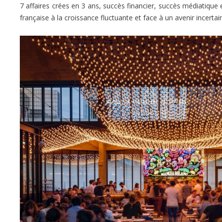
7 affaires crées en 3 ans, succès financier, succès médiatique
française à la croissance fluctuante et face à un avenir incertain