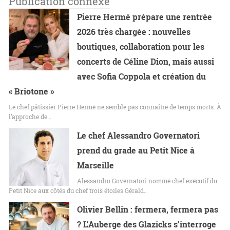
Publication connexe
Pierre Hermé prépare une rentrée
2026 très chargée : nouvelles
boutiques, collaboration pour les
concerts de Céline Dion, mais aussi
avec Sofia Coppola et création du
« Briotone »
Le chef pâtissier Pierre Hermé ne semble pas connaître de temps morts. À
l’approche de…
Le chef Alessandro Governatori
prend du grade au Petit Nice à
Marseille
Alessandro Governatori nommé chef exécutif du
Petit Nice aux côtés du chef trois étoiles Gérald…
Olivier Bellin : fermera, fermera pas
? L’Auberge des Glazicks s’interroge