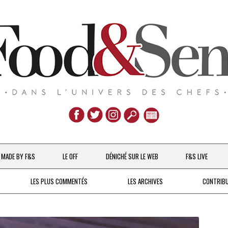
Aller
au
MADE BY F&S
LE OFF
DÉNICHÉ SUR LE WEB
F&S LIVE
contenu
CHEFS & ACTUALITÉS
LES PLUS COMMENTÉS
LES ARCHIVES
CONTRIB
UNE POULE SUR UN MUR
DE 2007 À 2015
À LA PETITE CUILLÈRE
DEPUIS 2016