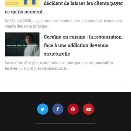
décident de laisser les clients payer
ce qu’ils peuvent
Le 26 août 2026, la gastronomie mondiale tentera une expérience aussi
simple dans son principe…
Cocaïne en cuisine : la restauration
face à une addiction devenue
structurelle
La cocaïne n’est plus cantonnée aux nuits parisiennes, aux tables
festives ou à quelques établissements…