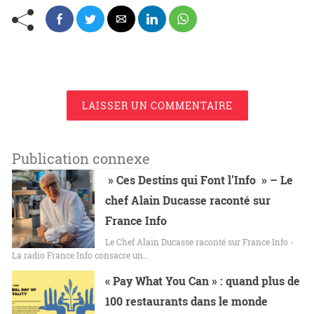
LAISSER UN COMMENTAIRE
Publication connexe
» Ces Destins qui Font l’Info » – Le
chef Alain Ducasse raconté sur
France Info
Le Chef Alain Ducasse raconté sur France Info -
La radio France Info consacre un…
« Pay What You Can » : quand plus de
100 restaurants dans le monde