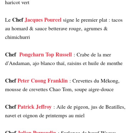
haricot vert
Chef
Jacques Pourcel
Le
signe le premier plat :
tacos
au homard & sauce betterave rouge, agrumes &
chimichurri
Chef
Pongcharn Top Russell
:
Crabe de la mer
d’Andaman, ajo blanco thaï, raisins et huile de menthe
Chef
Peter Cuong Franklin
:
Crevettes du Mékong,
mousse de crevettes Chao Tom, soupe aigre-douce
Chef
Patrick Jeffroy
:
Aile de pigeon, jus de Beatilles,
navet et oignon de printemps au miel
Chef
Julien Perraudin
:
Surlonge de bœuf Wagyu